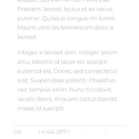
Praesent laoreet lectus et ex varius
pulvinar. Quisque congue mi lorem.
Mauris ultricies fermentum dolor a
laoreet.
Integer a laoreet sem. Integer ipsum
arcu, lobortis id lacus vel, suscipit
euismod est. Donec sed consectetur
erat. Suspendisse potenti. Phasellus
nec tempus enim. Nunc tincidunt
iaculis libero. Aliquam luctus blandit
massa id suscipit.
Od
admin
|
4 júla, 2017
|
Babies
,
Beauty
,