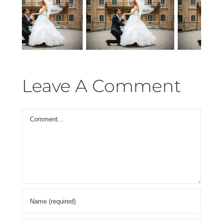
zing
Home
The
ections
The
Roll
Prize
Leave A Comment
Comment