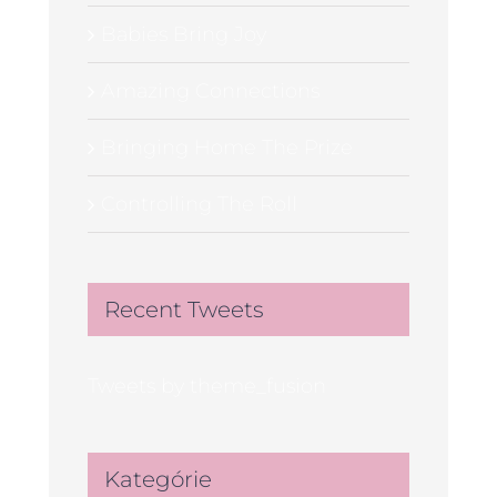
Babies Bring Joy
Amazing Connections
Bringing Home The Prize
Controlling The Roll
Recent Tweets
Tweets by theme_fusion
Kategórie