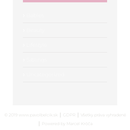
Babies
Beauty
Lifestyle
Siblings
Uncategorized
© 2019
www.pavolbelcik.sk
│
GDPR
│ Všetky práva vyhradené
│ Powered by
Marcel Króča