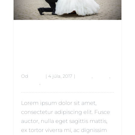
Controllin
g The Roll
Od
admin
|
4 júla, 2017
|
Babies
,
Beauty
,
Lifestyle
,
Siblings
Lorem ipsum dolor sit amet,
consectetur adipiscing elit. Fusce
auctor, nulla eget sagittis mattis,
ex tortor viverra mi, ac dignissim