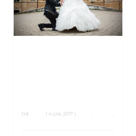
Bringing
Home
The Prize
Od
admin
|
4 júla, 2017
|
Babies
,
Lifestyle
,
Siblings