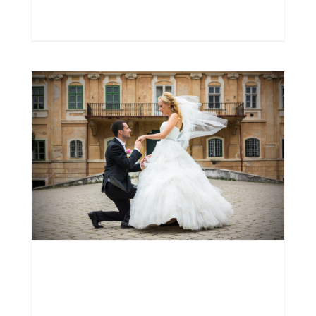
Čítať ďalej
0
d
Unexpect