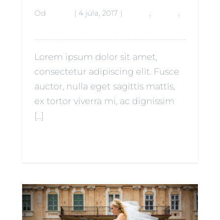
Od
admin
|
4 júla, 2017
|
Babies
,
Beauty
,
Lifestyle
Lorem ipsum dolor sit amet,
consectetur adipiscing elit. Fusce
auctor, nulla eget sagittis mattis,
ex tortor viverra mi, ac dignissim
[...]
Čítať ďalej
0