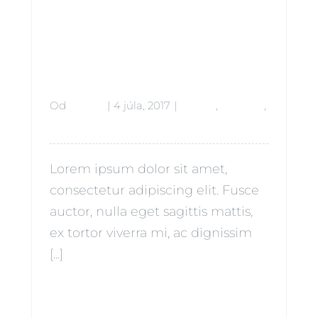
ed
Siblings
Od
admin
|
4 júla, 2017
|
Babies
,
Lifestyle
,
Siblings
Lorem ipsum dolor sit amet,
consectetur adipiscing elit. Fusce
auctor, nulla eget sagittis mattis,
ex tortor viverra mi, ac dignissim
[...]
Čítať ďalej
0