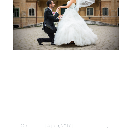
s
Amazing
Connectio
ns
Od
admin
|
4 júla, 2017
|
Babies
,
Beauty
,