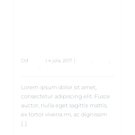
Photogra
phy
Passion
Od
admin
|
4 júla, 2017
|
Babies
,
Beauty
,
Lifestyle
,
Siblings
Lorem ipsum dolor sit amet,
consectetur adipiscing elit. Fusce
auctor, nulla eget sagittis mattis,
ex tortor viverra mi, ac dignissim
[...]