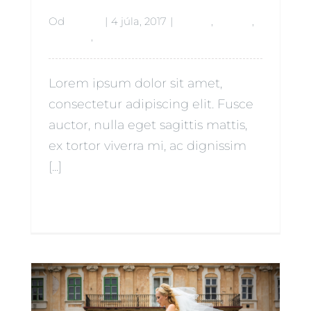
Od
admin
|
4 júla, 2017
|
Babies
,
Beauty
,
Lifestyle
,
Siblings
Lorem ipsum dolor sit amet,
consectetur adipiscing elit. Fusce
auctor, nulla eget sagittis mattis,
ex tortor viverra mi, ac dignissim
[...]
Čítať ďalej
0