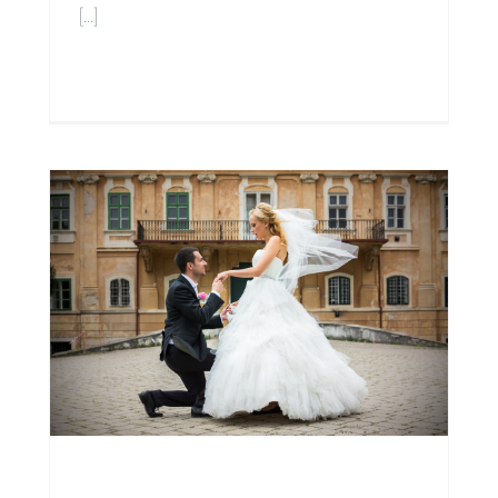
[...]
Čítať ďalej
0
y