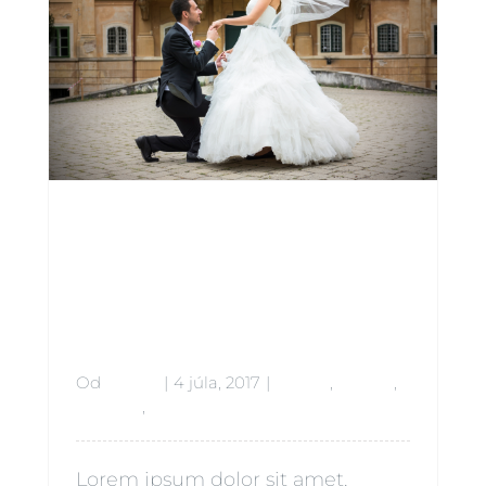
Beauty of
Babies
Od
admin
|
4 júla, 2017
|
Babies
,
Beauty
,
Lifestyle
,
Siblings
Lorem ipsum dolor sit amet,