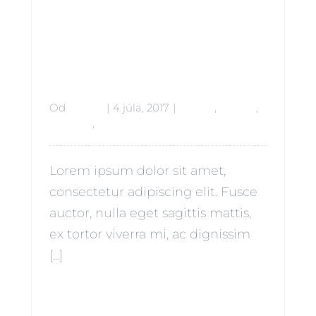
phy At It’s
Finest
Od
admin
|
4 júla, 2017
|
Babies
,
Beauty
,
Lifestyle
,
Siblings
Lorem ipsum dolor sit amet,
consectetur adipiscing elit. Fusce
auctor, nulla eget sagittis mattis,
ex tortor viverra mi, ac dignissim
[...]
Čítať ďalej
0