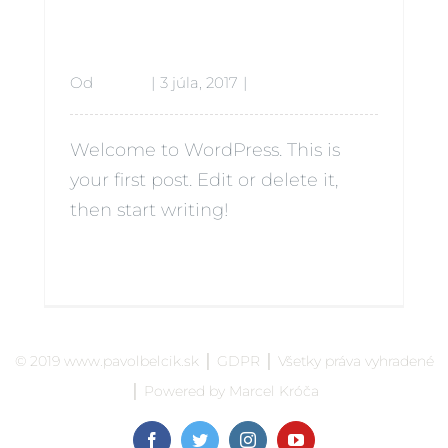
world!
Od
admin
|
3 júla, 2017
|
Uncategorized
Welcome to WordPress. This is
your first post. Edit or delete it,
then start writing!
Čítať ďalej
1
© 2019
www.pavolbelcik.sk
│
GDPR
│ Všetky práva vyhradené
│ Powered by
Marcel Króča
Facebook
Twitter
Instagram
YouTube