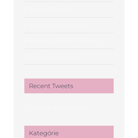
Babies Bring Joy
Amazing Connections
Bringing Home The Prize
Controlling The Roll
Recent Tweets
Tweets by theme_fusion
Kategórie