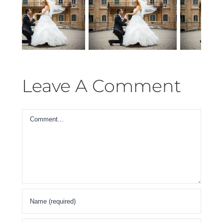
zing
Home
The
ections
The
Roll
Prize
Leave A Comment
Comment