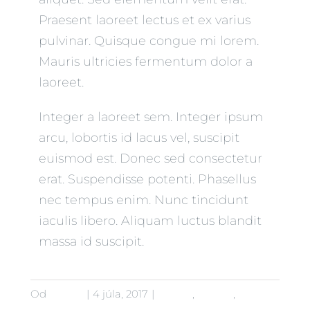
Praesent laoreet lectus et ex varius
pulvinar. Quisque congue mi lorem.
Mauris ultricies fermentum dolor a
laoreet.
Integer a laoreet sem. Integer ipsum
arcu, lobortis id lacus vel, suscipit
euismod est. Donec sed consectetur
erat. Suspendisse potenti. Phasellus
nec tempus enim. Nunc tincidunt
iaculis libero. Aliquam luctus blandit
massa id suscipit.
Od
admin
|
4 júla, 2017
|
Babies
,
Beauty
,