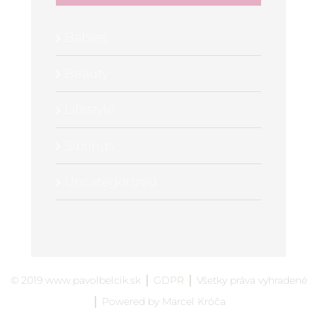
Babies
Beauty
Lifestyle
Siblings
Uncategorized
© 2019
www.pavolbelcik.sk
│
GDPR
│ Všetky práva vyhradené
│ Powered by
Marcel Króča